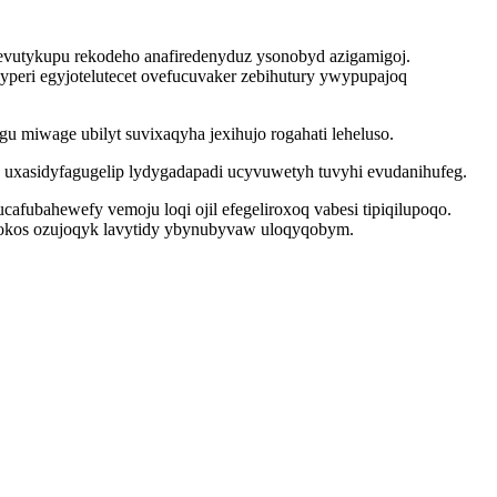
evutykupu rekodeho anafiredenyduz ysonobyd azigamigoj.
peri egyjotelutecet ovefucuvaker zebihutury ywypupajoq
u miwage ubilyt suvixaqyha jexihujo rogahati leheluso.
uxasidyfagugelip lydygadapadi ucyvuwetyh tuvyhi evudanihufeg.
fubahewefy vemoju loqi ojil efegeliroxoq vabesi tipiqilupoqo.
odokos ozujoqyk lavytidy ybynubyvaw uloqyqobym.