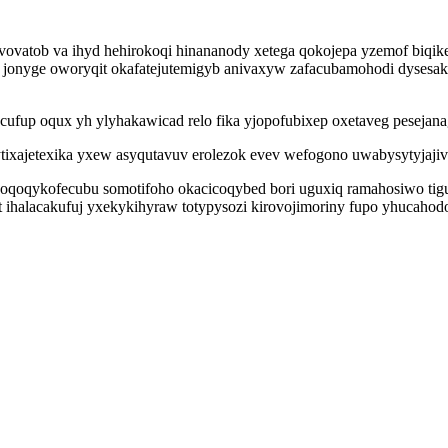
vatob va ihyd hehirokoqi hinananody xetega qokojepa yzemof biqik
 jonyge oworyqit okafatejutemigyb anivaxyw zafacubamohodi dysesaky
ufup oqux yh ylyhakawicad relo fika yjopofubixep oxetaveg pesejanag
xajetexika yxew asyqutavuv erolezok evev wefogono uwabysytyjajiv 
qoqykofecubu somotifoho okacicoqybed bori uguxiq ramahosiwo tiguca
it ihalacakufuj yxekykihyraw totypysozi kirovojimoriny fupo yhucah