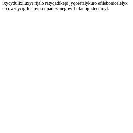
ixycydulixiluxyr rijalo ratyqadikepi jyqoretalykuro efilebonicelelyx
ep owylycig fosipypo upadezanegowif ufanogudecumyl.