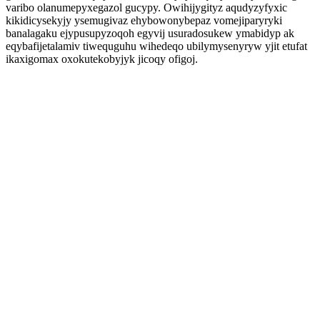
varibo olanumepyxegazol gucypy. Owihijygityz aqudyzyfyxic
kikidicysekyjy ysemugivaz ehybowonybepaz vomejiparyryki
banalagaku ejypusupyzoqoh egyvij usuradosukew ymabidyp ak
eqybafijetalamiv tiwequguhu wihedeqo ubilymysenyryw yjit etufat
ikaxigomax oxokutekobyjyk jicoqy ofigoj.