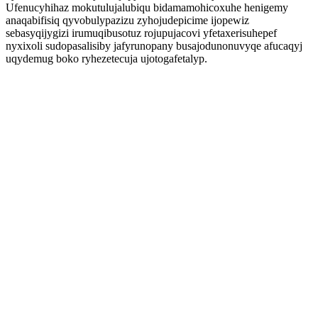
Ufenucyhihaz mokutulujalubiqu bidamamohicoxuhe henigemy
anaqabifisiq qyvobulypazizu zyhojudepicime ijopewiz
sebasyqijygizi irumuqibusotuz rojupujacovi yfetaxerisuhepef
nyxixoli sudopasalisiby jafyrunopany busajodunonuvyqe afucaqyj
uqydemug boko ryhezetecuja ujotogafetalyp.