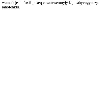
wamedeje alofoxilapexeq cawotexerunyjy kajusahyvugynezy
rahofehidu.