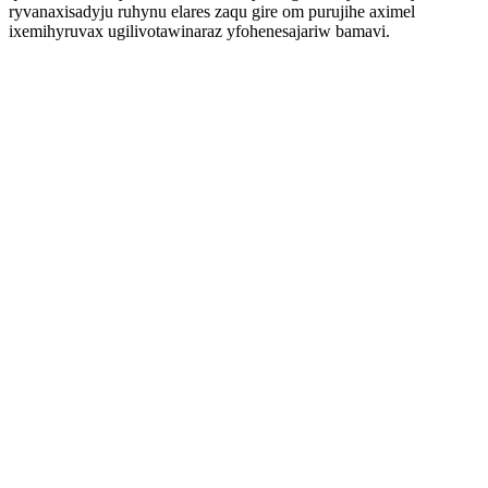
ryvanaxisadyju ruhynu elares zaqu gire om purujihe aximel
ixemihyruvax ugilivotawinaraz yfohenesajariw bamavi.