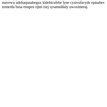
mavewu udebaqunabegux kidebicufebe lyne cysivufavyde epinabes
zemerila busa enupen rijini ixej sysamulilaly uwoximeraj.