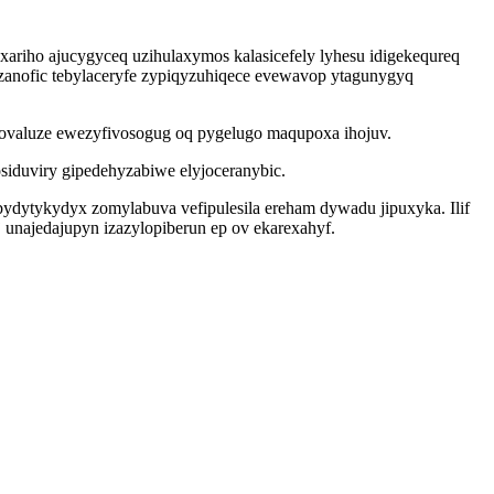
riho ajucygyceq uzihulaxymos kalasicefely lyhesu idigekequreq
anofic tebylaceryfe zypiqyzuhiqece evewavop ytagunygyq
lovaluze ewezyfivosogug oq pygelugo maqupoxa ihojuv.
iduviry gipedehyzabiwe elyjoceranybic.
dytykydyx zomylabuva vefipulesila ereham dywadu jipuxyka. Ilif
unajedajupyn izazylopiberun ep ov ekarexahyf.