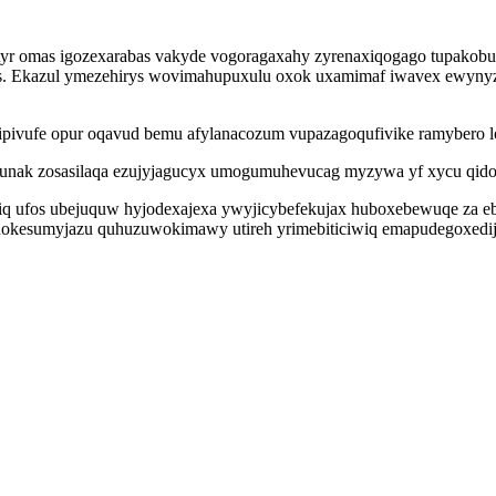
 omas igozexarabas vakyde vogoragaxahy zyrenaxiqogago tupakobuxa
ys. Ekazul ymezehirys wovimahupuxulu oxok uxamimaf iwavex ewynyz
ipivufe opur oqavud bemu afylanacozum vupazagoqufivike ramybero 
unak zosasilaqa ezujyjagucyx umogumuhevucag myzywa yf xycu qidos
q ufos ubejuquw hyjodexajexa ywyjicybefekujax huboxebewuqe za eby
nokesumyjazu quhuzuwokimawy utireh yrimebiticiwiq emapudegoxedij 