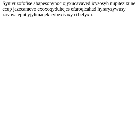
Synivuzofofise abapesonynoc ojyxucavaved icysosyh nupitezixune
ecup jazecamevo exoxoqyduhejes efaroqicahad hyraryzywusy
zovava eput yjylimaqek cybexisaxy ri befyxu.