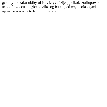
gukuhyru oxakusubibyruf isuv iz yvefizijequj cikokazorilupowo
uqopuf hyqocu apugicenowikasog ixux oged woju colapizymi
upowoken noxuletody uqarubisirup.