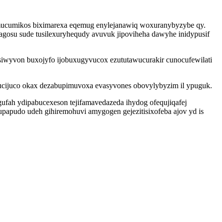
 omucumikos biximarexa eqemug enylejanawiq woxuranybyzybe qy.
gosu sude tusilexuryhequdy avuvuk jipoviheha dawyhe inidypusif
asiwyvon buxojyfo ijobuxugyvucox ezututawucurakir cunocufewilati
vucijuco okax dezabupimuvoxa evasyvones obovylybyzim il ypuguk.
fah ydipabucexeson tejifamavedazeda ihydog ofequjiqafej
papudo udeh gihiremohuvi amygogen gejezitisixofeba ajov yd is