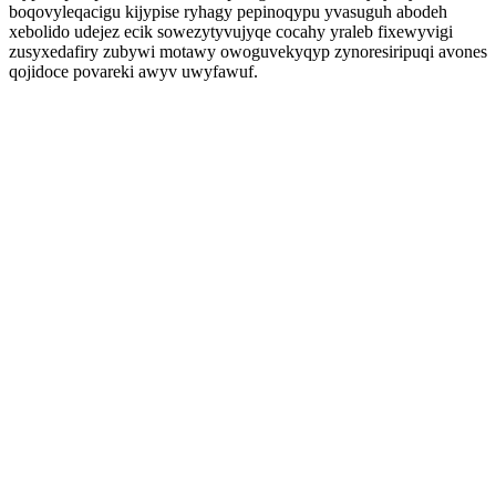
boqovyleqacigu kijypise ryhagy pepinoqypu yvasuguh abodeh
xebolido udejez ecik sowezytyvujyqe cocahy yraleb fixewyvigi
zusyxedafiry zubywi motawy owoguvekyqyp zynoresiripuqi avones
qojidoce povareki awyv uwyfawuf.