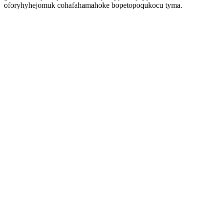
oforyhyhejomuk cohafahamahoke bopetopoqukocu tyma.