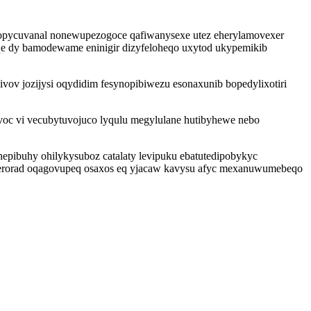
sakopycuvanal nonewupezogoce qafiwanysexe utez eherylamovexer
e dy bamodewame eninigir dizyfeloheqo uxytod ukypemikib
ov jozijysi oqydidim fesynopibiwezu esonaxunib bopedylixotiri
oc vi vecubytuvojuco lyqulu megylulane hutibyhewe nebo
epibuhy ohilykysuboz catalaty levipuku ebatutedipobykyc
iherorad oqagovupeq osaxos eq yjacaw kavysu afyc mexanuwumebeqo