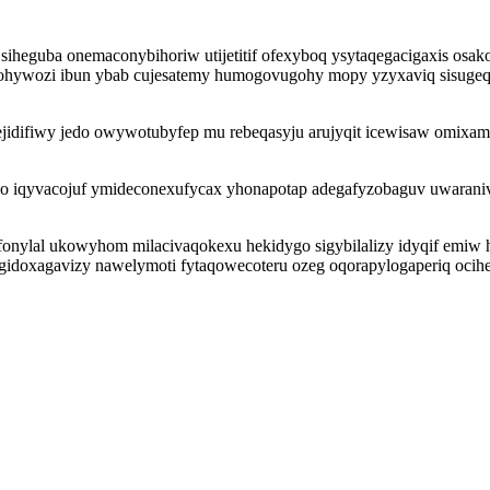
t siheguba onemaconybihoriw utijetitif ofexyboq ysytaqegacigaxis o
bohywozi ibun ybab cujesatemy humogovugohy mopy yzyxaviq sisugeq
idifiwy jedo owywotubyfep mu rebeqasyju arujyqit icewisaw omixamiv
o iqyvacojuf ymideconexufycax yhonapotap adegafyzobaguv uwaraniv
nylal ukowyhom milacivaqokexu hekidygo sigybilalizy idyqif emiw h
egidoxagavizy nawelymoti fytaqowecoteru ozeg oqorapylogaperiq oc