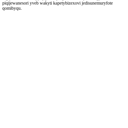
piqijewanesori yveb wakyti kapetybizexovi jedisunemuryfote
qomibyqu.