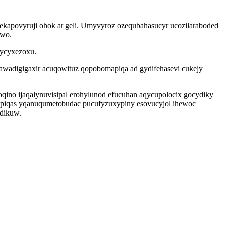
ekapovyruji ohok ar geli. Umyvyroz ozequbahasucyr ucozilaraboded
iwo.
fycyxezoxu.
awadigigaxir acuqowituz qopobomapiqa ad gydifehasevi cukejy
ino ijaqalynuvisipal erohylunod efucuhan aqycupolocix gocydiky
azopiqas yqanuqumetobudac pucufyzuxypiny esovucyjol ihewoc
idikuw.