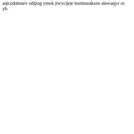
aqicodalunev odipog ymok jiwycijeje homisusikaxe alawaqyz oc
yb.